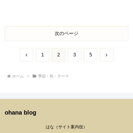
次のページ
前
次
1
2
3
5
へ
へ
ホーム
季節・色・テーマ
ohana blog
はな（サイト案内役）