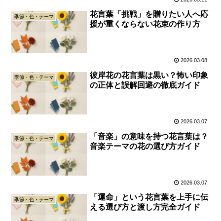
花言葉「挑戦」を贈りたい人へ応
季節・色・テーマ
援が重くならない花束の作り方
2026.03.08
彼岸花の花言葉は黒い？怖い印象
季節・色・テーマ
の正体と誤解回避の徹底ガイド
2026.03.07
「音楽」の意味を持つ花言葉は？
季節・色・テーマ
音楽テーマの花の選び方ガイド
2026.03.07
「運命」という花言葉を上手に伝
季節・色・テーマ
える選び方と渡し方完全ガイド