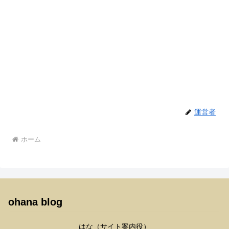
運営者
ホーム
ohana blog
はな（サイト案内役）