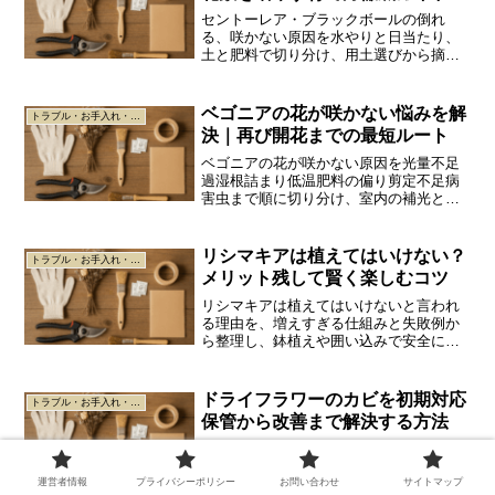
セントーレア・ブラックボールの倒れ
る、咲かない原因を水やりと日当たり、
土と肥料で切り分け、用土選びから摘芯
と花がら摘み、病害虫予防まで失敗回避
の手順を初心者向けに分かりやすく解説
します。
ベゴニアの花が咲かない悩みを解
トラブル・お手入れ・安全
決｜再び開花までの最短ルート
ベゴニアの花が咲かない原因を光量不足
過湿根詰まり低温肥料の偏り剪定不足病
害虫まで順に切り分け、室内の補光と乾
きで決める水やり、再開花へつなぐ手順
を解説します。
リシマキアは植えてはいけない？
トラブル・お手入れ・安全
メリット残して賢く楽しむコツ
リシマキアは植えてはいけないと言われ
る理由を、増えすぎる仕組みと失敗例か
ら整理し、鉢植えや囲い込みで安全に楽
しむ方法を解説します。
ドライフラワーのカビを初期対応
トラブル・お手入れ・安全
保管から改善まで解決する方法
ドライフラワーのカビ発生条件を湿度・
温度・通気と栄養源から解説し、乾燥方
法と保管容器・乾燥剤の運用、発生時の
運営者情報
プライバシーポリシー
お問い合わせ
サイトマップ