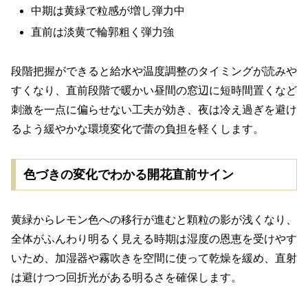
中期は黄緑で粒感が増し弾力中
直前は淡黄で輪郭粗く弾力強
段階把握ができると給水や温度調整のタイミングが読みや
すくなり、直前段階で暖かい昼間の窓辺に短時間置くなど
刺激を一点に偏らせない工夫が効き、夜は冷え過ぎを避け
るよう緩やかな環境変化で蕾の負担を軽くします。
色づきの変化でわかる開花直前サイン
黄緑からレモン色への移行が進むと顆粒の影が浅くなり、
全体がふんわり明るく見える時期は湿度の恩恵を受けやす
いため、加湿器や霧吹きを空間に使って乾燥を緩め、直射
は避けつつ回折光がある明るさを確保します。