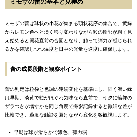
ミモザの蕾の基本と見極め
ミモザの蕾は球状の小花が集まる頭状花序の集合で、黄緑
からレモン色へと淡く移り変わりながら粒の輪郭が粗く見
え始めると開花直前の合図となり、触って弾力が感じられ
るかを確認しつつ温度と日中の光量を適度に確保します。
蕾の成長段階と観察ポイント
蕾の判定は粒径と色調の連続変化を基準にし、固く濃い緑
は早期、淡黄で粒がほぐれ気味なら直前で、朝夕に輪郭の
ザラつきが増すかを同じ角度で撮影記録すると微細な差が
比較でき、過度な触診を避けながら変化を客観視します。
早期は球が滑らかで濃色、弾力弱