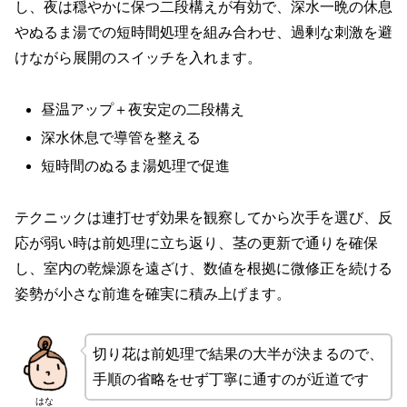
し、夜は穏やかに保つ二段構えが有効で、深水一晩の休息
やぬるま湯での短時間処理を組み合わせ、過剰な刺激を避
けながら展開のスイッチを入れます。
昼温アップ＋夜安定の二段構え
深水休息で導管を整える
短時間のぬるま湯処理で促進
テクニックは連打せず効果を観察してから次手を選び、反
応が弱い時は前処理に立ち返り、茎の更新で通りを確保
し、室内の乾燥源を遠ざけ、数値を根拠に微修正を続ける
姿勢が小さな前進を確実に積み上げます。
切り花は前処理で結果の大半が決まるので、
手順の省略をせず丁寧に通すのが近道です
はな