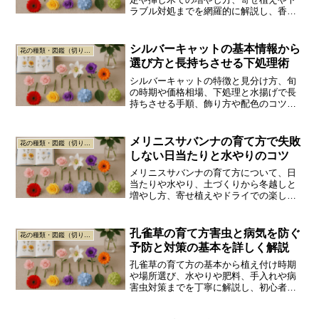
ラブル対処までを網羅的に解説し、香り
の良いグリーンを長く楽しむための実践
的なコツが分かる内容になっています。
シルバーキャットの基本情報から
花の種類・図鑑（切り花／枝もの／グリーン）
選び方と長持ちさせる下処理術
シルバーキャットの特徴と見分け方、旬
の時期や価格相場、下処理と水揚げで長
持ちさせる手順、飾り方や配色のコツ、
ドライ化とリース応用、保管と衛生の注
意点までを実例で体系化し、購入前の不
安解消にも役立つ内容に仕上げ、丁寧に
メリニスサバンナの育て方で失敗
花の種類・図鑑（切り花／枝もの／グリーン）
分かりやすく構成しています。
しない日当たりと水やりのコツ
メリニスサバンナの育て方について、日
当たりや水やり、土づくりから冬越しと
増やし方、寄せ植えやドライでの楽しみ
方まで一年を通して押さえたいポイント
をまとめた解説記事です。
孔雀草の育て方害虫と病気を防ぐ
花の種類・図鑑（切り花／枝もの／グリーン）
予防と対策の基本を詳しく解説
孔雀草の育て方の基本から植え付け時期
や場所選び、水やりや肥料、手入れや病
害虫対策までを丁寧に解説し、初心者で
も孔雀草を元気に育てて長く楽しむため
のコツが分かる内容です。