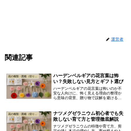
運営者
関連記事
ハーデンベルギアの花言葉は怖
花の種類・図鑑（切り花／枝もの／グリーン）
い？失敗しない見方とギフト選び
ハーデンベルギアの花言葉は怖いのか不
安な人向けに、怖く見える理由の整理か
ら意味の背景、贈り物で誤解を避ける伝
え方、説明カード付き商品の選び方、飾
り方と管理のコツまで分かりやすく解説
します。
ナツメグゼラニウム初心者でも失
花の種類・図鑑（切り花／枝もの／グリーン）
敗しない育て方と管理徹底解説
ナツメグゼラニウムの特徴や育て方、剪
定や挿し木での増やし方、寄せ植えやト