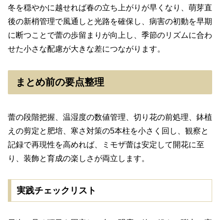
冬を穏やかに越せれば春の立ち上がりが早くなり、萌芽直
後の新梢管理で風通しと光路を確保し、病害の初動を早期
に断つことで蕾の歩留まりが向上し、季節のリズムに合わ
せた小さな配慮が大きな差につながります。
まとめ前の要点整理
蕾の段階把握、温湿度の数値管理、切り花の前処理、鉢植
えの剪定と肥培、寒さ対策の5本柱を小さく回し、観察と
記録で再現性を高めれば、ミモザ蕾は安定して開花に至
り、装飾と育成の楽しさが両立します。
実践チェックリスト