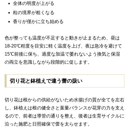
全体の明度が上がる
粒の境界が粗くなる
香りが僅かに立ち始める
色が整っても温度が不足すると動きが止まるため、昼は
18-20℃程度を目安に軽く温度を上げ、夜は急冷を避けて
15℃前後に保ち、過度な加温で萎れないよう換気と保湿
の両立を意識しながら段階的に促します。
切り花と鉢植えで違う蕾の扱い
切り花は根からの供給がないため水揚げの質が全てを左右
し、鉢植えは根の健全さと葉量バランスが花芽の力を支え
るので、前者は導管の通りを整え、後者は生育サイクルに
沿った施肥と日照確保で蕾を太らせます。