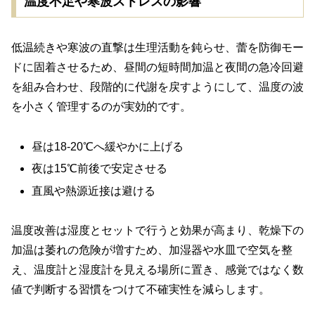
温度不足や寒波ストレスの影響
低温続きや寒波の直撃は生理活動を鈍らせ、蕾を防御モー
ドに固着させるため、昼間の短時間加温と夜間の急冷回避
を組み合わせ、段階的に代謝を戻すようにして、温度の波
を小さく管理するのが実効的です。
昼は18-20℃へ緩やかに上げる
夜は15℃前後で安定させる
直風や熱源近接は避ける
温度改善は湿度とセットで行うと効果が高まり、乾燥下の
加温は萎れの危険が増すため、加湿器や水皿で空気を整
え、温度計と湿度計を見える場所に置き、感覚ではなく数
値で判断する習慣をつけて不確実性を減らします。