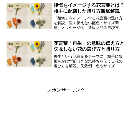
後悔をイメージする花言葉とは？
季節・色・テーマ
相手に配慮した贈り方徹底解説
「後悔」をイメージする花言葉の選び方
を解説。重く伝えない配色・サイズ調
整、メッセージ例、通販商品の選び方、
渡し方の注意点まで分かります。
花言葉「再生」の意味の伝え方と
季節・色・テーマ
失敗しない花の選び方と贈り方
再生という花言葉をテーマに、相手に負
担をかけず前向きな気持ちを伝える花の
選び方を解説。失敗例、色やサイズ、場
面別の贈り方、花瓶や延命剤の選び方ま
で分かり、通販でも店頭でも迷いにくく
なります。
スポンサーリンク