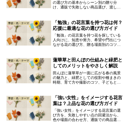
の選び方の基本からシーン別の贈り分
け、通販で失敗しない商品選び、渡し方
と長持ちの工夫までを分かりやすく解説
し、新しい門出に気持ちが伝わる花ギフ
ト選びをサポートします。
「勉強」の花言葉を持つ花は何？
季節・色・テーマ
応援に最適な花の選び方ガイド
「勉強」の花言葉を持つ花を探している
人向けに、知恵や努力、希望や門出につ
ながる花の選び方、贈る場面別のコツ、
通販で選びやすい商品タイプまで分かり
やすく解説する記事です。
蓮華草と田んぼの仕組みと緑肥と
季節・色・テーマ
してのメリットをやさしく解説
田んぼに蓮華草が一面に広がる春の風景
の魅力と、緑肥としての役割や種まきの
時期、育て方や撮影のコツ、子どもと安
全に楽しむポイント、家庭菜園で再現す
る方法までを丁寧に解説する記事で、初
心者向けに失敗しにくいコツも網羅し、
「強い女性」をイメージする花言
季節・色・テーマ
じっくり学びたい人に最適です。
葉は？上品な花の選び方ガイド
「強い女性」をイメージする花言葉の選
び方を、失敗しやすい点の回避法から、
色や場面の合わせ方、通販での商品選
び、カードの添え方まで、初心者向けに
順番に解説します。